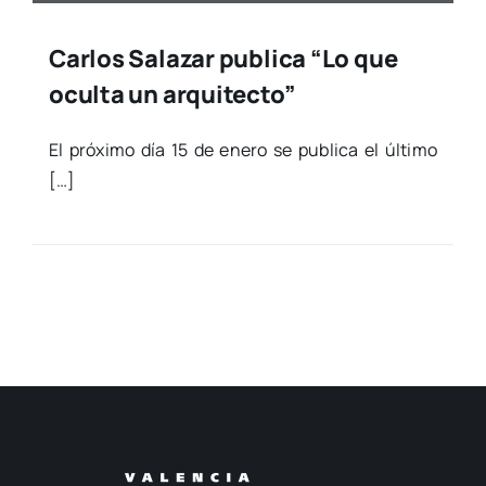
Carlos Salazar publica “Lo que
oculta un arquitecto”
El pró­xi­mo día 15 de enero se publi­ca el últi­mo
[…]