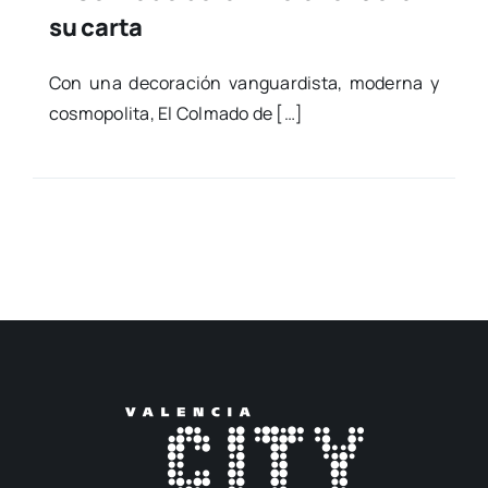
su carta
Con una deco­ra­ción van­guar­dis­ta, moder­na y
cos­mo­po­li­ta, El Col­ma­do de […]