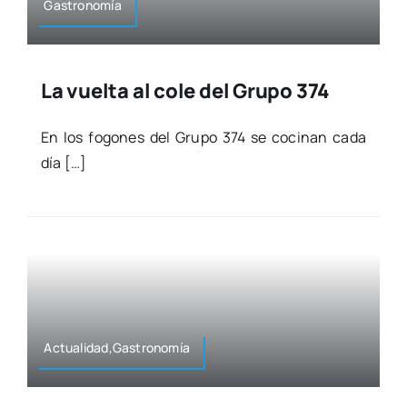
Gas­tro­no­mía
La vuelta al cole del Grupo 374
En los fogo­nes del Gru­po 374 se coci­nan cada
día […]
Actualidad,Gastronomía