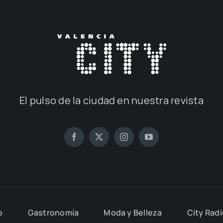
El pul­so de la ciu­dad en nues­tra revis­ta
o
Gas­tro­no­mía
Moda y Belle­za
City Rad