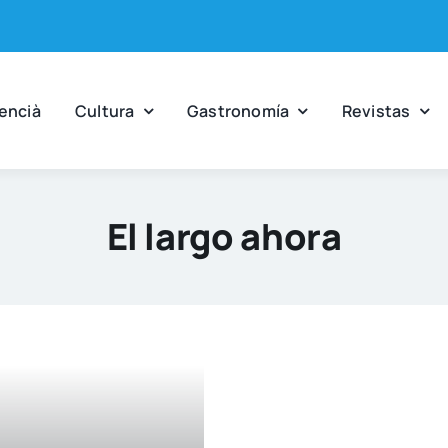
en­cià
Cul­tu­ra
Gas­tro­no­mía
Revis­tas
El largo ahora