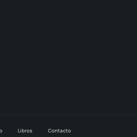
io
Libros
Con­tac­to