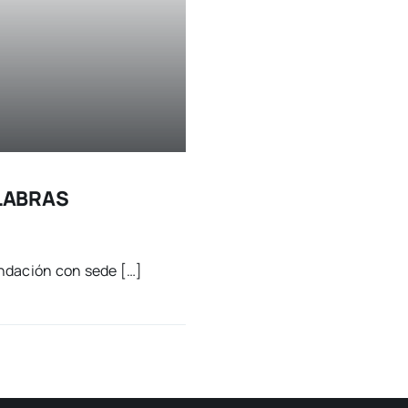
ALABRAS
­da­ción con sede […]