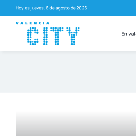
Saltar
Hoy es jue­ves, 6 de agos­to de 2026
al
contenido
En val