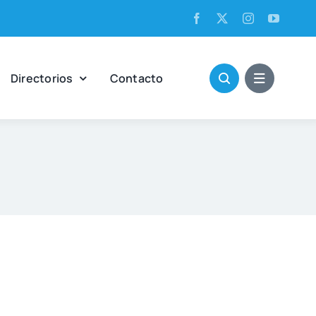
Direc­to­rios
Con­tac­to