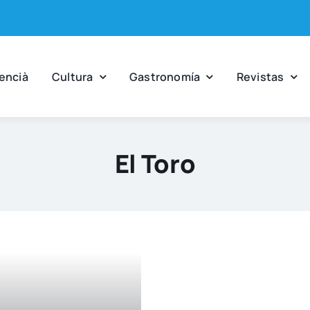
en­cià
Cul­tu­ra
Gas­tro­no­mía
Revis­tas
El Toro