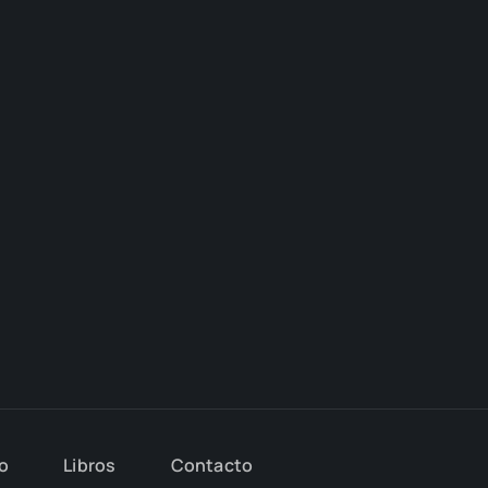
io
Libros
Con­tac­to