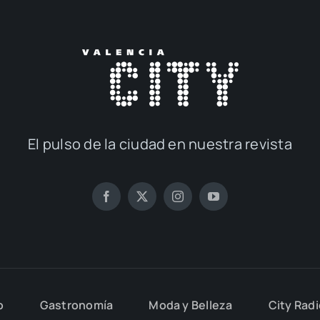
El pul­so de la ciu­dad en nues­tra revis­ta
o
Gas­tro­no­mía
Moda y Belle­za
City Rad