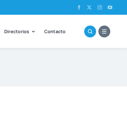
Direc­to­rios
Con­tac­to