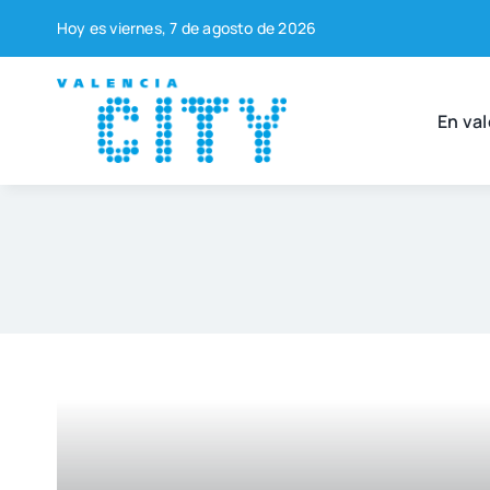
Saltar
Hoy es vier­nes, 7 de agos­to de 2026
al
contenido
En val