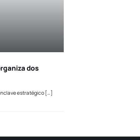
rganiza dos
cla­ve estra­té­gi­co […]