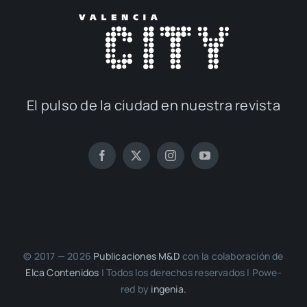
El pul­so de la ciu­dad en nues­tra revis­ta
© 2017 — 2026
Publi­ca­cio­nes M&D
con la cola­bo­ra­ción de
Elca Con­te­ni­dos
| Todos los dere­chos reser­va­dos | Powe­
red by
inge­nia.