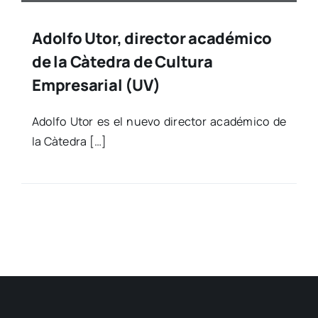
Adolfo Utor, director académico
de la Càtedra de Cultura
Empresarial (UV)
Adol­fo Utor es el nue­vo direc­tor aca­dé­mi­co de
la Càte­dra […]