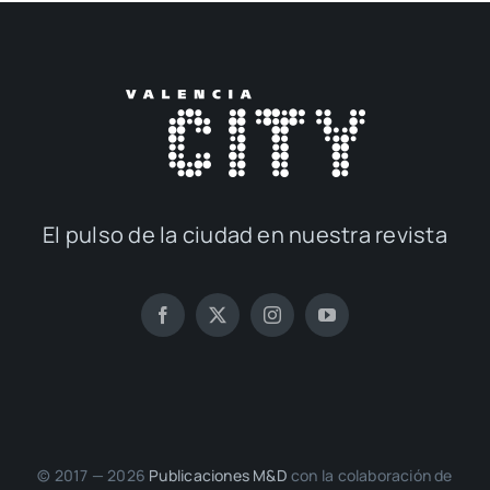
El pul­so de la ciu­dad en nues­tra revis­ta
© 2017 — 2026
Publi­ca­cio­nes M&D
con la cola­bo­ra­ción de