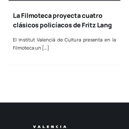
La Filmoteca proyecta cuatro
clásicos policíacos de Fritz Lang
El Ins­ti­tut Valen­cià de Cul­tu­ra pre­sen­ta en la
Fil­mo­te­ca un […]