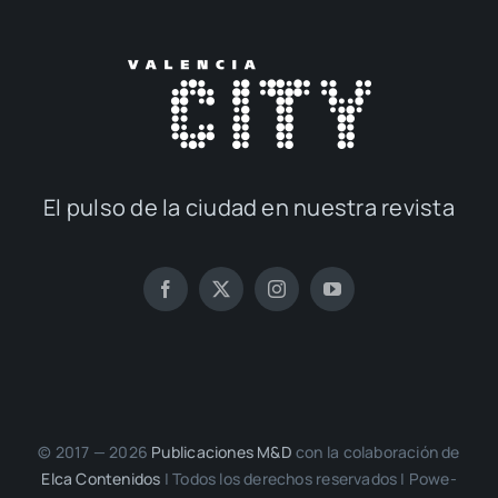
El pul­so de la ciu­dad en nues­tra revis­ta
© 2017 — 2026
Publi­ca­cio­nes M&D
con la cola­bo­ra­ción de
Elca Con­te­ni­dos
| Todos los dere­chos reser­va­dos | Powe­