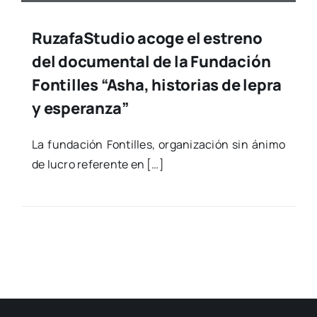
RuzafaStudio acoge el estreno
del documental de la Fundación
Fontilles “Asha, historias de lepra
y esperanza”
La fun­da­ción Fon­ti­lles, orga­ni­za­ción sin áni­mo
de lucro refe­ren­te en […]