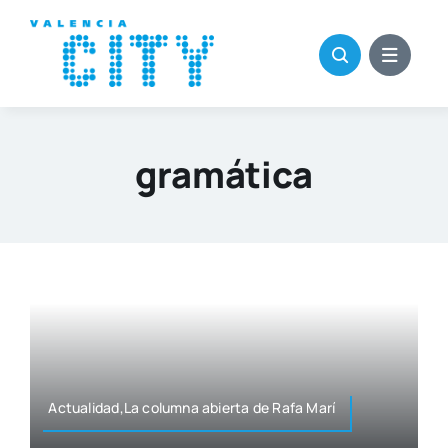
Saltar
al
contenido
gramática
Actualidad,La colum­na abier­ta de Rafa Marí