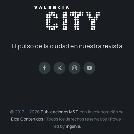
El pul­so de la ciu­dad en nues­tra revis­ta
© 2017 — 2026
Publi­ca­cio­nes M&D
con la cola­bo­ra­ción de
Elca Con­te­ni­dos
| Todos los dere­chos reser­va­dos | Powe­
red by
inge­nia.