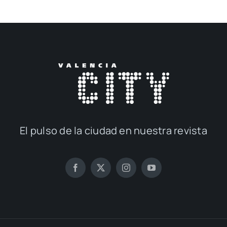
El pul­so de la ciu­dad en nues­tra revis­ta