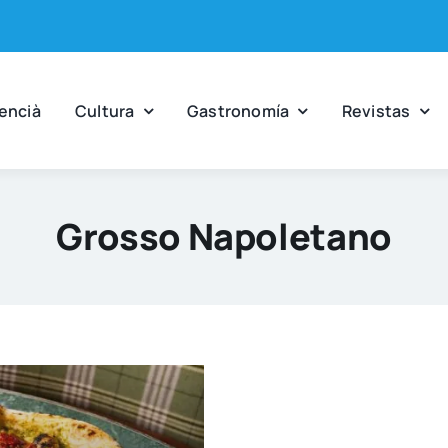
en­cià
Cul­tu­ra
Gas­tro­no­mía
Revis­tas
Grosso Napoletano