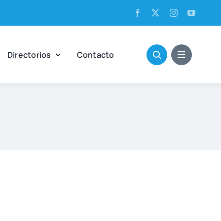
Direc­to­rios
Con­tac­to