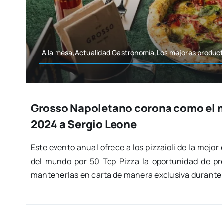
A la mesa,Actualidad,Gastronomía,Los mejo­res pro­duc­
Grosso Napoletano corona como el m
2024 a Sergio Leone
Este even­to anual ofre­ce a los piz­zaio­li de la mejor 
del mun­do por 50 Top Piz­za la opor­tu­ni­dad de pre
man­te­ner­las en car­ta de mane­ra exclu­si­va duran­t