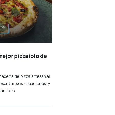
tos
ejor pizzaiolo de
cade­na de piz­za arte­sa­nal
­sen­tar sus crea­cio­nes y
e un mes.