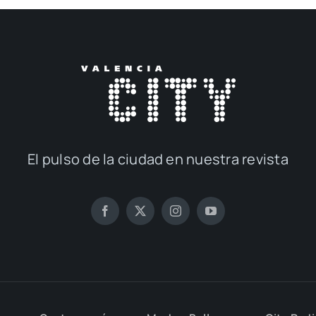
El pul­so de la ciu­dad en nues­tra revis­ta