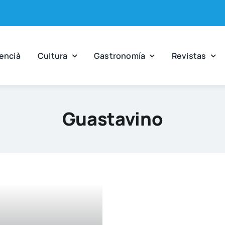
en­cià
Cul­tu­ra
Gas­tro­no­mía
Revis­tas
Guastavino