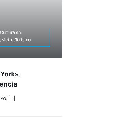
,Cultura en
te,Metro,Turismo
 York»,
lencia
­vo, […]