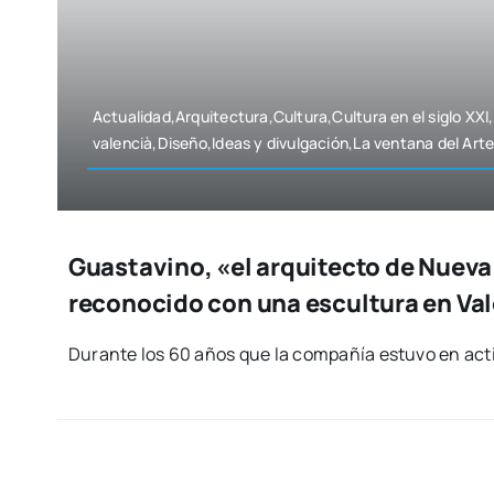
Actualidad,Arquitectura,Cultura,Cultura en el siglo XXI
valencià,Diseño,Ideas y divulgación,La ven­ta­na del Ar
Guastavino, «el arquitecto de Nueva
reconocido con una escultura en Va
Duran­te los 60 años que la com­pa­ñía estu­vo en acti