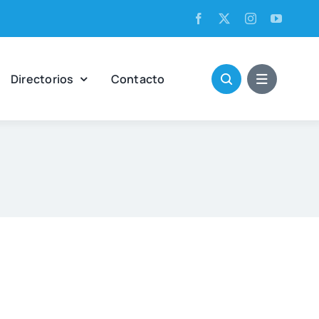
Direc­to­rios
Con­tac­to