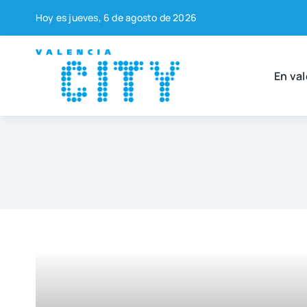
Saltar
Hoy es jue­ves, 6 de agos­to de 2026
al
contenido
En val