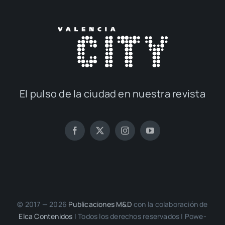
El pul­so de la ciu­dad en nues­tra revis­ta
© 2017 — 2026
Publi­ca­cio­nes M&D
con la cola­bo­ra­ción de
Elca Con­te­ni­dos
| Todos los dere­chos reser­va­dos | Powe­