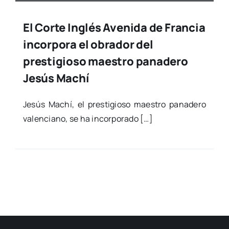
El Corte Inglés Avenida de Francia
incorpora el obrador del
prestigioso maestro panadero
Jesús Machí
Jesús Machí, el pres­ti­gio­so maes­tro pana­de­ro
valen­ciano, se ha incor­po­ra­do […]