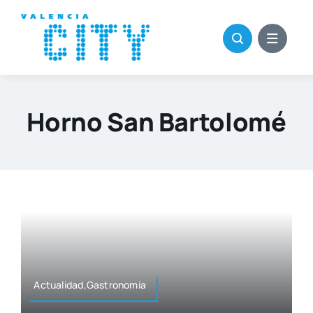
Saltar
al
contenido
Horno San Bartolomé
Actualidad,Gastronomía