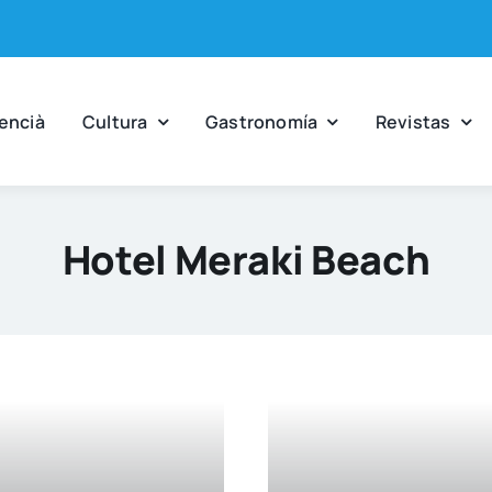
en­cià
Cul­tu­ra
Gas­tro­no­mía
Revis­tas
Hotel Meraki Beach