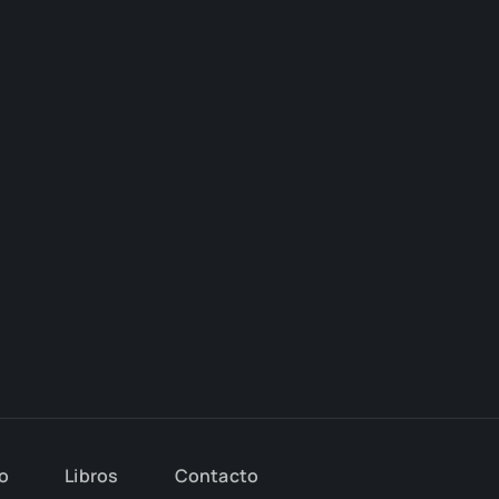
io
Libros
Con­tac­to