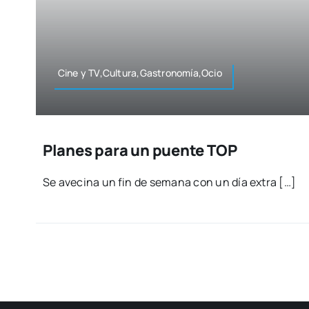
Cine y TV,Cultura,Gastronomía,Ocio
Planes para un puente TOP
Se ave­ci­na un fin de sema­na con un día extra […]