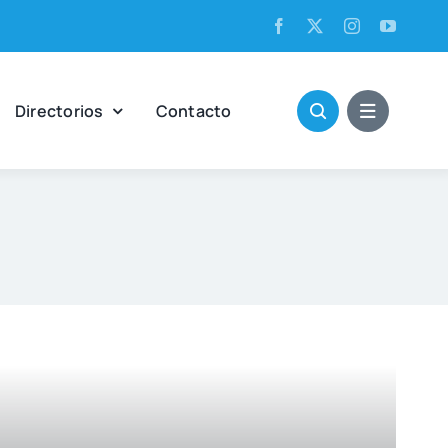
Direc­to­rios
Con­tac­to