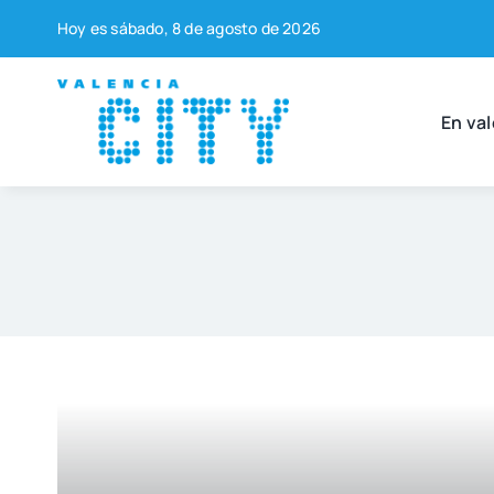
Saltar
Hoy es sába­do, 8 de agos­to de 2026
al
contenido
En val