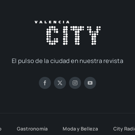
El pul­so de la ciu­dad en nues­tra revis­ta
o
Gas­tro­no­mía
Moda y Belle­za
City Rad