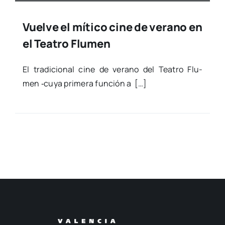
Vuelve el mítico cine de verano en
el Teatro Flumen
El tra­di­cio­nal cine de verano del Tea­tro Flu­
men ‑cuya pri­me­ra fun­ción a […]