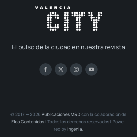
El pul­so de la ciu­dad en nues­tra revis­ta
© 2017 — 2026
Publi­ca­cio­nes M&D
con la cola­bo­ra­ción de
Elca Con­te­ni­dos
| Todos los dere­chos reser­va­dos | Powe­
red by
inge­nia.