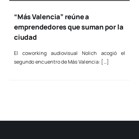
“Más Valencia” reúne a
emprendedores que suman por la
ciudad
El cowor­king audio­vi­sual Nolich aco­gió el
segun­do encuen­tro de Más Valen­cia: […]