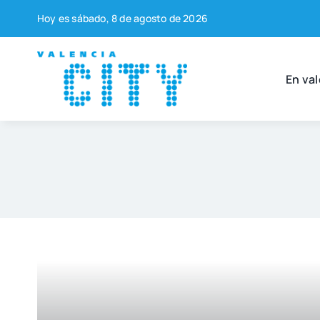
Saltar
Hoy es sába­do, 8 de agos­to de 2026
al
contenido
En val