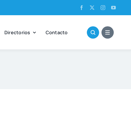
Direc­to­rios
Con­tac­to