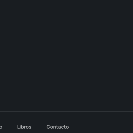
io
Libros
Con­tac­to