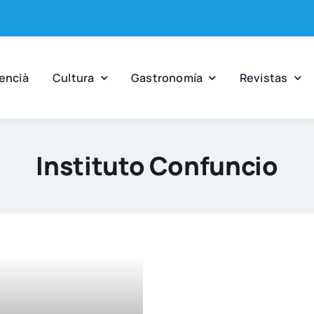
en­cià
Cul­tu­ra
Gas­tro­no­mía
Revis­tas
Instituto Confuncio