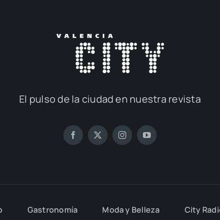
El pul­so de la ciu­dad en nues­tra revis­ta
o
Gas­tro­no­mía
Moda y Belle­za
City Rad