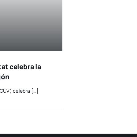
tat celebra la
gón
 (ICUV) cele­bra […]