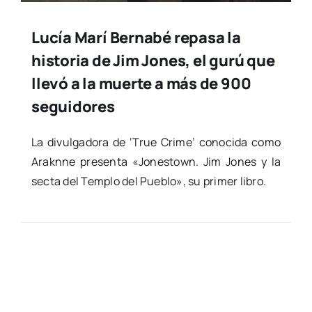
Lucía Marí Bernabé repasa la
historia de Jim Jones, el gurú que
llevó a la muerte a más de 900
seguidores
La divul­ga­do­ra de ‘True Cri­me’ cono­ci­da como
Arakn­ne pre­sen­ta «Jones­town. Jim Jones y la
sec­ta del Tem­plo del Pue­blo», su pri­mer libro.