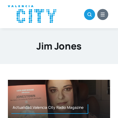
Saltar
al
contenido
Jim Jones
Actualidad,Valencia City Radio Maga­zi­ne