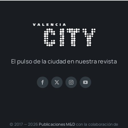
El pul­so de la ciu­dad en nues­tra revis­ta
© 2017 — 2026
Publi­ca­cio­nes M&D
con la cola­bo­ra­ción de