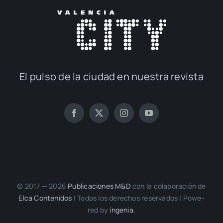
El pul­so de la ciu­dad en nues­tra revis­ta
© 2017 — 2026
Publi­ca­cio­nes M&D
con la cola­bo­ra­ción de
Elca Con­te­ni­dos
| Todos los dere­chos reser­va­dos | Powe­
red by
inge­nia.