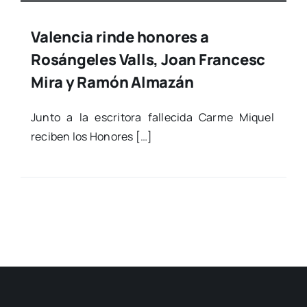
Valencia rinde honores a
Rosángeles Valls, Joan Francesc
Mira y Ramón Almazán
Jun­to a la escri­to­ra falle­ci­da Car­me Miquel
reci­ben los Hono­res […]