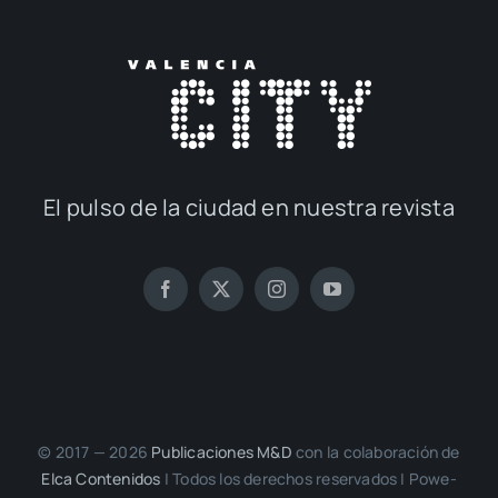
El pul­so de la ciu­dad en nues­tra revis­ta
© 2017 — 2026
Publi­ca­cio­nes M&D
con la cola­bo­ra­ción de
Elca Con­te­ni­dos
| Todos los dere­chos reser­va­dos | Powe­