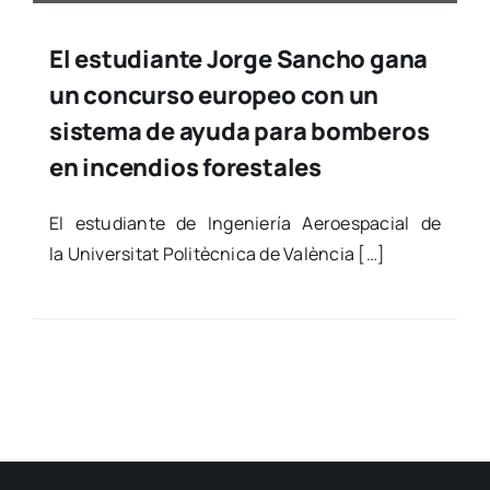
El estudiante Jorge Sancho gana
un concurso europeo con un
sistema de ayuda para bomberos
en incendios forestales
El estu­dian­te de Inge­nie­ría Aero­es­pa­cial de
la Uni­ver­si­tat Poli­tèc­ni­ca de Valèn­cia […]