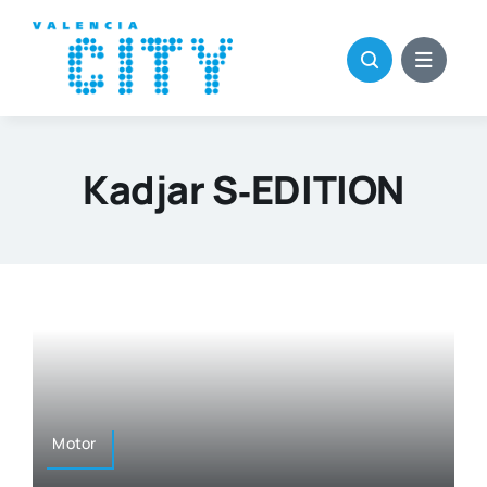
Saltar
al
contenido
Kadjar S‑EDITION
Motor