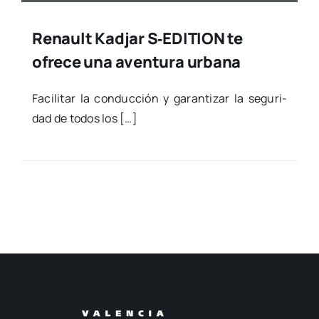
Renault Kadjar S‑EDITION te
ofrece una aventura urbana
Faci­li­tar la con­duc­ción y garan­ti­zar la segu­ri­
dad de todos los […]