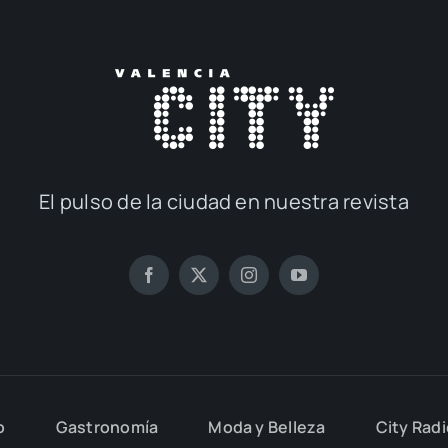
El pul­so de la ciu­dad en nues­tra revis­ta
o
Gas­tro­no­mía
Moda y Belle­za
City Rad