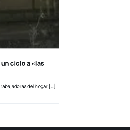
un ciclo a «las
tra­ba­ja­do­ras del hogar […]