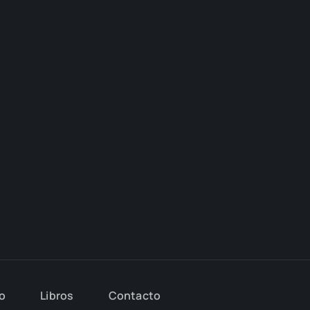
io
Libros
Con­tac­to