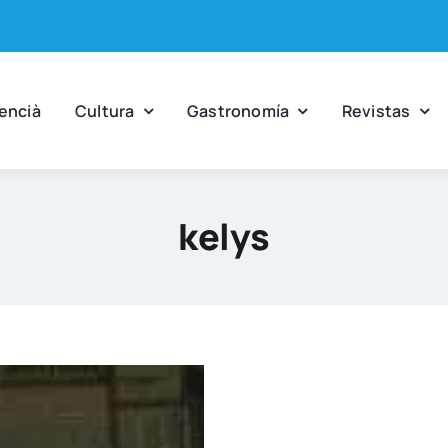
en­cià
Cul­tu­ra
Gas­tro­no­mía
Revis­tas
kelys