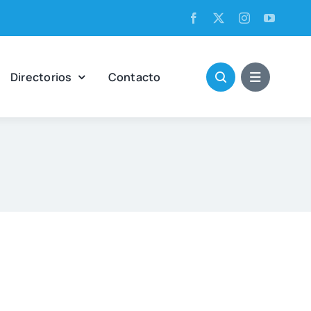
Direc­to­rios
Con­tac­to