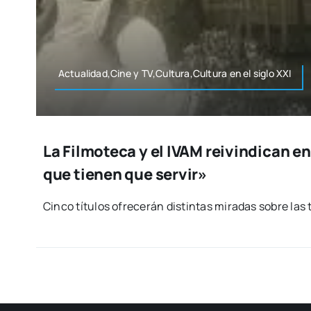
Actualidad,Cine y TV,Cultura,Cultura en el siglo XXI
La Filmoteca y el IVAM reivindican en 
que tienen que servir»
Cin­co títu­los ofre­ce­rán dis­tin­tas mira­das sobre las 