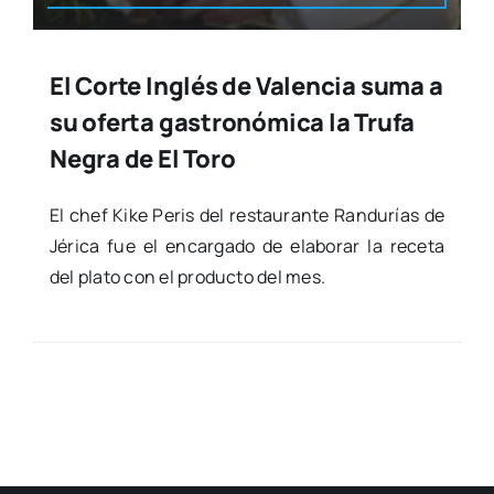
El Corte Inglés de Valencia suma a
su oferta gastronómica la Trufa
Negra de El Toro
El chef Kike Peris del res­tau­ran­te Ran­du­rías de
Jéri­ca fue el encar­ga­do de ela­bo­rar la rece­ta
del pla­to con el pro­duc­to del mes.