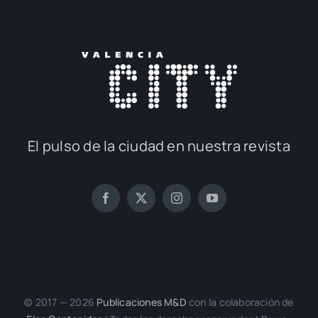
El pul­so de la ciu­dad en nues­tra revis­ta
© 2017 — 2026
Publi­ca­cio­nes M&D
con la cola­bo­ra­ción de