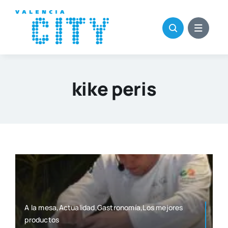
Saltar
al
contenido
kike peris
A la mesa,Actualidad,Gastronomía,Los mejo­res
pro­duc­tos