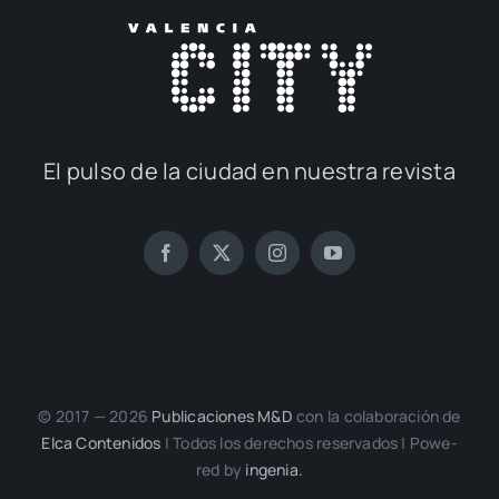
El pul­so de la ciu­dad en nues­tra revis­ta
© 2017 — 2026
Publi­ca­cio­nes M&D
con la cola­bo­ra­ción de
Elca Con­te­ni­dos
| Todos los dere­chos reser­va­dos | Powe­
red by
inge­nia.