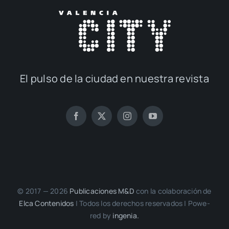
El pul­so de la ciu­dad en nues­tra revis­ta
© 2017 — 2026
Publi­ca­cio­nes M&D
con la cola­bo­ra­ción de
Elca Con­te­ni­dos
| Todos los dere­chos reser­va­dos | Powe­
red by
inge­nia.