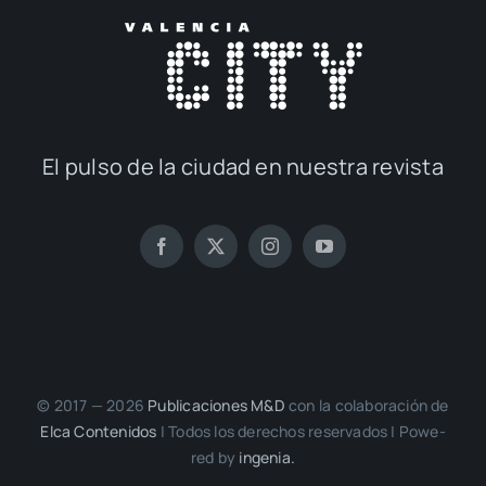
El pul­so de la ciu­dad en nues­tra revis­ta
© 2017 — 2026
Publi­ca­cio­nes M&D
con la cola­bo­ra­ción de
Elca Con­te­ni­dos
| Todos los dere­chos reser­va­dos | Powe­
red by
inge­nia.