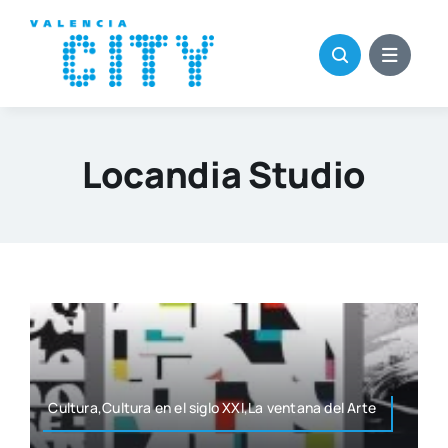
Saltar
al
contenido
Locandia Studio
Cultura,Cultura en el siglo XXI,La ven­ta­na del Arte