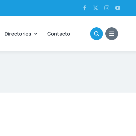
Direc­to­rios
Con­tac­to