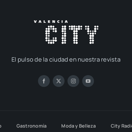
El pul­so de la ciu­dad en nues­tra revis­ta
o
Gas­tro­no­mía
Moda y Belle­za
City Rad