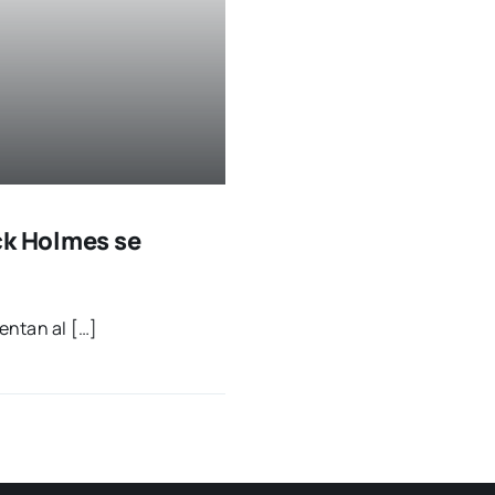
ck Holmes se
en­tan al […]