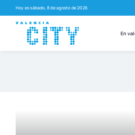
Saltar
Hoy es sába­do, 8 de agos­to de 2026
al
contenido
En val