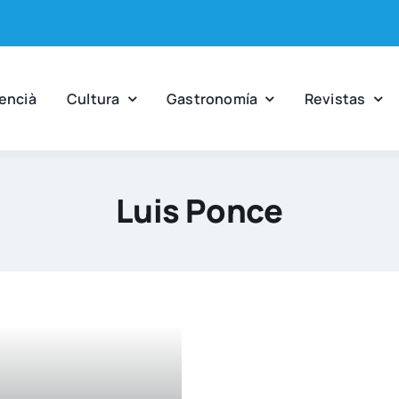
en­cià
Cul­tu­ra
Gas­tro­no­mía
Revis­tas
Luis Ponce