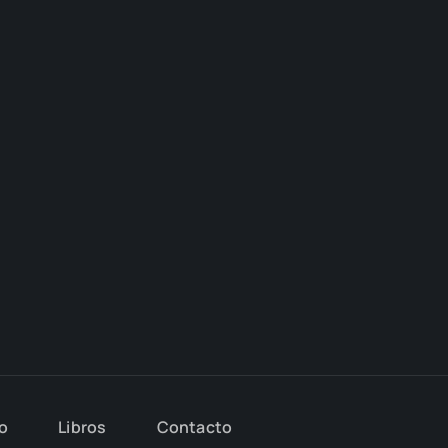
io
Libros
Con­tac­to