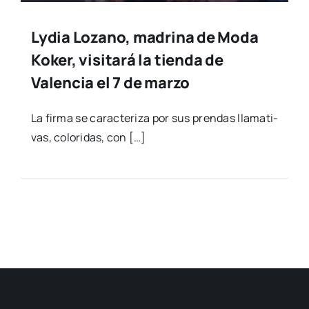
Lydia Lozano, madrina de Moda
Koker, visitará la tienda de
Valencia el 7 de marzo
La fir­ma se carac­te­ri­za por sus pren­das lla­ma­ti­
vas, colo­ri­das, con […]