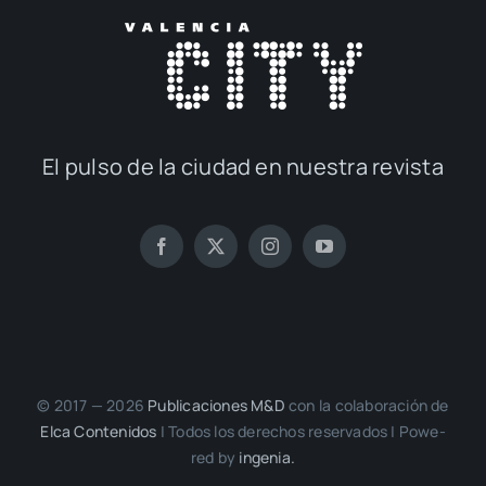
El pul­so de la ciu­dad en nues­tra revis­ta
© 2017 — 2026
Publi­ca­cio­nes M&D
con la cola­bo­ra­ción de
Elca Con­te­ni­dos
| Todos los dere­chos reser­va­dos | Powe­
red by
inge­nia.