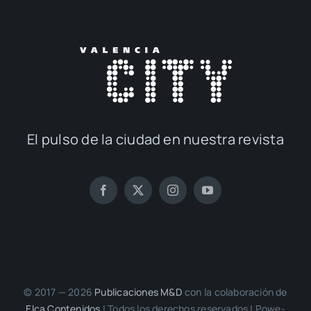
El pul­so de la ciu­dad en nues­tra revis­ta
© 2017 — 2026
Publi­ca­cio­nes M&D
con la cola­bo­ra­ción de
Elca Con­te­ni­dos
| Todos los dere­chos reser­va­dos | Powe­