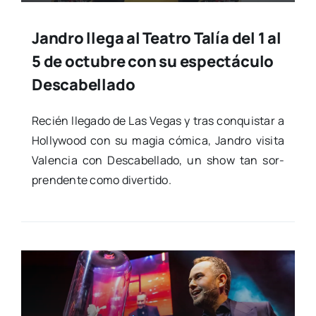
Jandro llega al Teatro Talía del 1 al
5 de octubre con su espectáculo
Descabellado
Recién lle­ga­do de Las Vegas y tras con­quis­tar a
Holly­wood con su magia cómi­ca, Jan­dro visi­ta
Valen­cia con Des­ca­be­lla­do, un show tan sor­
pren­den­te como diver­ti­do.