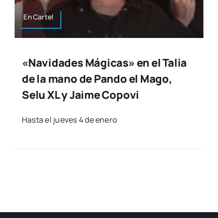
En Car­tel
«Navidades Mágicas» en el Talia
de la mano de Pando el Mago,
Selu XL y Jaime Copovi
Has­ta el jue­ves 4 de enero