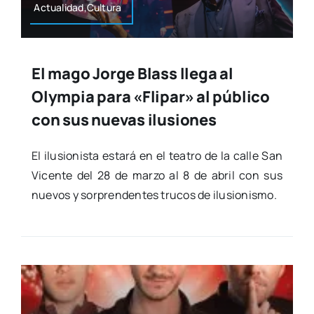
Actualidad,Cultura
El mago Jorge Blass llega al
Olympia para «Flipar» al público
con sus nuevas ilusiones
El ilu­sio­nis­ta esta­rá en el tea­tro de la calle San
Vicen­te del 28 de mar­zo al 8 de abril con sus
nue­vos y sor­pren­den­tes tru­cos de ilu­sio­nis­mo.