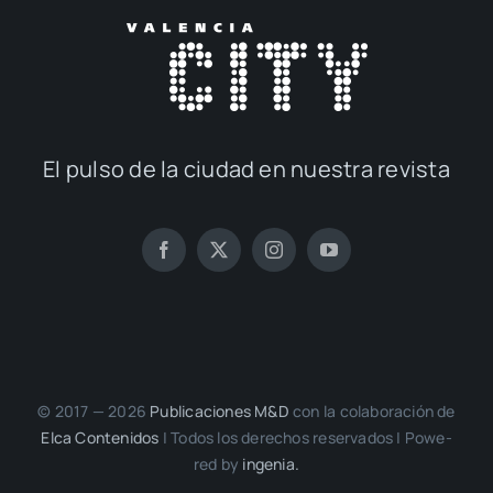
El pul­so de la ciu­dad en nues­tra revis­ta
© 2017 — 2026
Publi­ca­cio­nes M&D
con la cola­bo­ra­ción de
Elca Con­te­ni­dos
| Todos los dere­chos reser­va­dos | Powe­
red by
inge­nia.