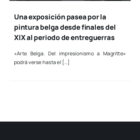
Una exposición pasea por la
pintura belga desde finales del
XIX al periodo de entreguerras
«Arte Bel­ga. Del impre­sio­nis­mo a Magrit­te»
podrá ver­se has­ta el […]