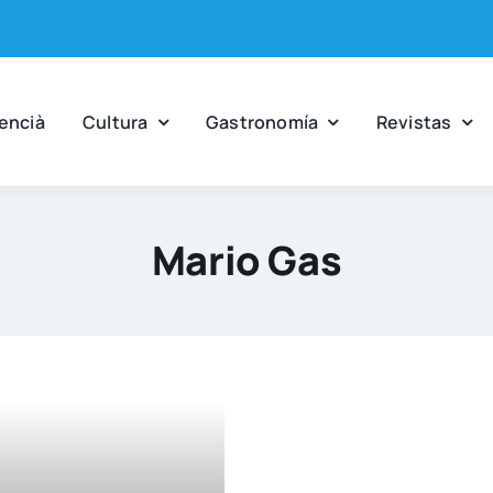
en­cià
Cul­tu­ra
Gas­tro­no­mía
Revis­tas
Mario Gas