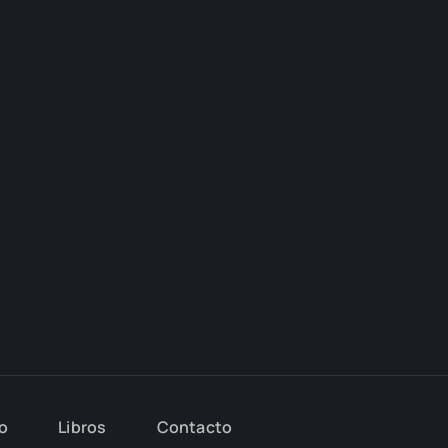
io
Libros
Con­tac­to