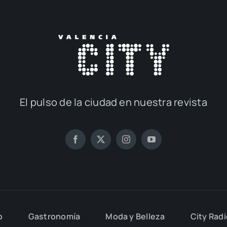
El pul­so de la ciu­dad en nues­tra revis­ta
o
Gas­tro­no­mía
Moda y Belle­za
City Rad