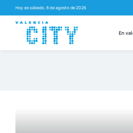
Saltar
Hoy es sába­do, 8 de agos­to de 2026
al
contenido
En val