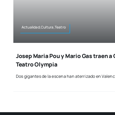
Actualidad,Cultura,Teatro
Josep Maria Pou y Mario Gas traen a 
Teatro Olympia
Dos gigan­tes de la esce­na han ate­rri­za­do en Valen­