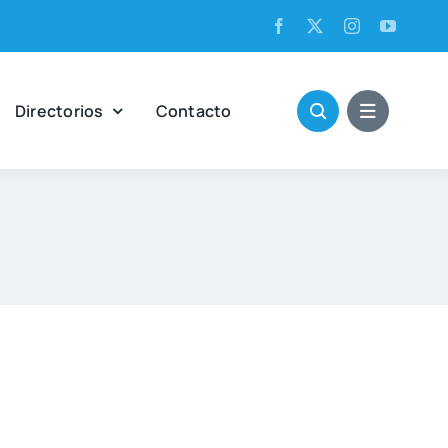
Direc­to­rios
Con­tac­to