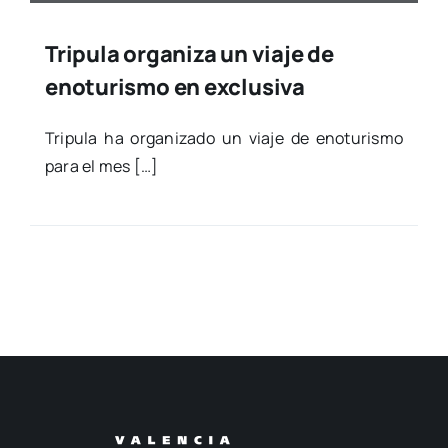
Tripula organiza un viaje de
enoturismo en exclusiva
Tri­pu­la ha orga­ni­za­do un via­je de enotu­ris­mo
para el mes […]