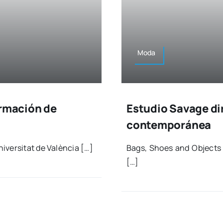
Moda
ormación de
Estudio Savage di
contemporánea
i­ver­si­tat de Valèn­cia […]
Bags, Shoes and Objects De
[…]