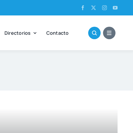
Direc­to­rios
Con­tac­to