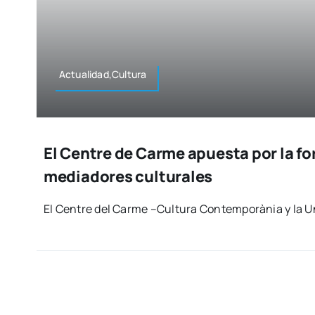
Actualidad,Cultura
El Centre de Carme apuesta por la f
mediadores culturales
El Cen­tre del Car­me –Cul­tu­ra Con­tem­po­rà­nia y la Un