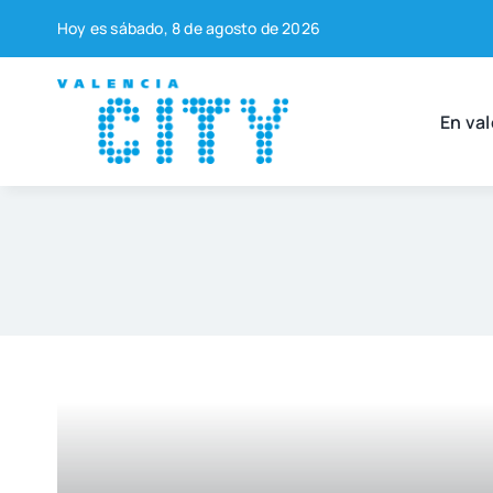
Saltar
Hoy es sába­do, 8 de agos­to de 2026
al
contenido
En val