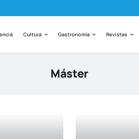
en­cià
Cul­tu­ra
Gas­tro­no­mía
Revis­tas
Máster