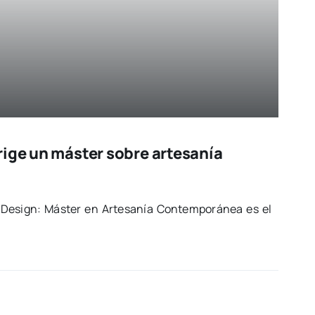
rige un máster sobre artesanía
sign: Más­ter en Arte­sa­nía Con­tem­po­rá­nea es el