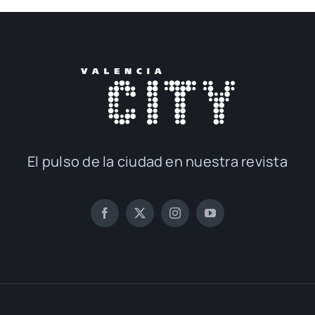
El pul­so de la ciu­dad en nues­tra revis­ta