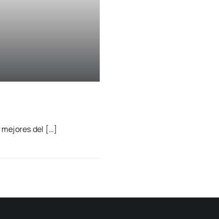
a
s mejo­res del […]