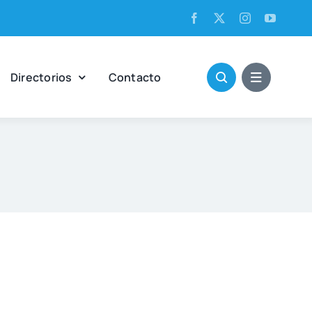
Direc­to­rios
Con­tac­to