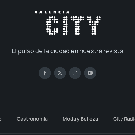
El pul­so de la ciu­dad en nues­tra revis­ta
o
Gas­tro­no­mía
Moda y Belle­za
City Rad