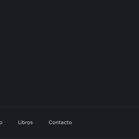
io
Libros
Con­tac­to