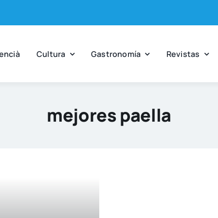
en­cià
Cul­tu­ra
Gas­tro­no­mía
Revis­tas
mejores paella