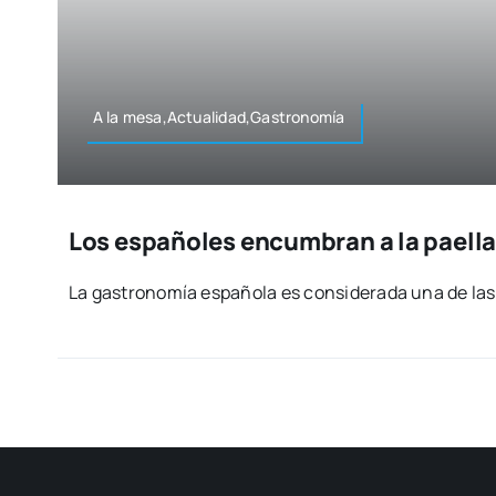
A la mesa,Actualidad,Gastronomía
Los españoles encumbran a la paell
La gas­tro­no­mía espa­ño­la es con­si­de­ra­da una de la