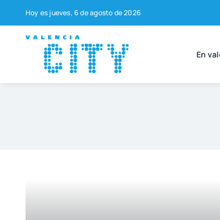
Saltar
Hoy es jue­ves, 6 de agos­to de 2026
al
contenido
En val