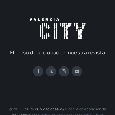
El pul­so de la ciu­dad en nues­tra revis­ta
© 2017 — 2026
Publi­ca­cio­nes M&D
con la cola­bo­ra­ción de