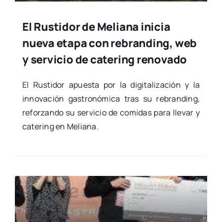
El Rustidor de Meliana inicia
nueva etapa con rebranding, web
y servicio de catering renovado
El Rus­ti­dor apues­ta por la digi­ta­li­za­ción y la
inno­va­ción gas­tro­nó­mi­ca tras su rebran­ding,
refor­zan­do su ser­vi­cio de comi­das para lle­var y
cate­ring en Melia­na.