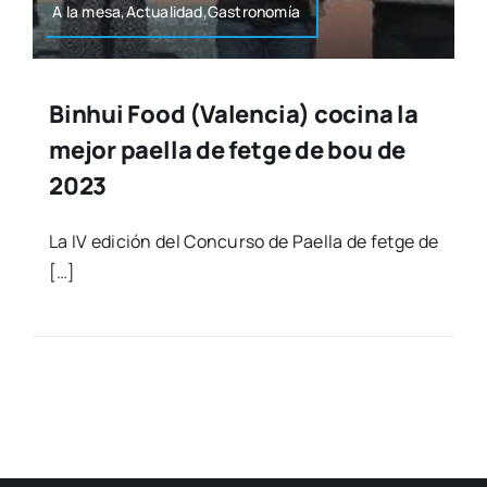
A la mesa,Actualidad,Gastronomía
Binhui Food (Valencia) cocina la
mejor paella de fetge de bou de
2023
La IV edi­ción del Con­cur­so de Pae­lla de fet­ge de
[…]