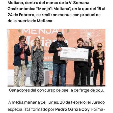
Meliana, dentro del marco de la VI Semana
Gastronómica “Menja’t Meliana”, en la que del 18 al
24 de Febrero, se realizan menús con productos
de la huerta de Meliana.
Gana­do­res del con­cur­so de pae­lla de fet­ge de bou.
A media maña­na del lunes, 20 de Febre­ro, el Jura­do
espe­cia­lis­ta for­ma­do por
Pedro Gar­cia Coy
, For­ma­