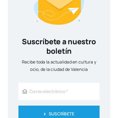
Suscríbete a nuestro
boletín
Reci­be toda la actua­li­dad en cul­tu­ra y
ocio, de la ciu­dad de Valen­cia
SUSCRÍBETE