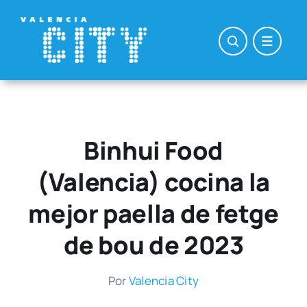
Saltar
al
contenido
Binhui Food
(Valencia) cocina la
mejor paella de fetge
de bou de 2023
Por
Valen­cia City