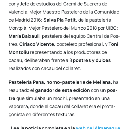
dor y Jefe de estu­dios del Gre­mi de Sucrers de
Valen­cia, Mejor Maes­tro Pas­te­le­ro de la Comu­ni­dad
de Madrid 2016;
Sal­va Pla Petit,
de la pas­te­le­ría
Mont­plà, Mejor Pas­te­le­ro del Mun­do 2018 por UIBC;
María Bai­xau­li,
pas­te­le­ra del equi­po Cen­tral de Pos­
tres,
Ciria­co Vicen­te,
coc­te­le­ro pro­fe­sio­nal, y
Toni
Mon­to­liu
repre­sen­tan­do a los pro­duc­to­res de
cacau, deli­be­ra­ban fren­te a 8
pos­tres y dul­ces
rea­li­za­dos con cacau del colla­ret.
Pas­te­le­ría Pana, horno-pas­­te­­le­­ría de Melia­na,
ha
resul­ta­do el
gana­dor de esta edi­ción
con un
pos­
tre
que simu­la­ba un mochi, pre­sen­ta­do en una
vapo­re­ra, don­de el cacau del colla­ret era el pro­ta­
go­nis­ta en dife­ren­tes tex­tu­ras.
Lee la noti­cia com­ple­ta en la
web del Alma­na­que