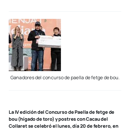
Gana­do­res del con­cur­so de pae­lla de fet­ge de bou.
La IV edición del Concurso de Paella de fetge de
bou (hígado de toro) y postres con Cacau del
Collaret se celebró el lunes, día 20 de febrero, en