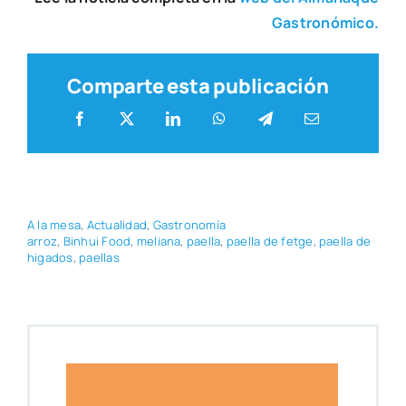
Gas­tro­nó­mi­co.
Comparte esta publicación
A la mesa
,
Actua­li­dad
,
Gas­tro­no­mía
arroz
,
Binhui Food
,
melia­na
,
pae­lla
,
pae­lla de fet­ge
,
pae­lla de
higa­dos
,
pae­llas