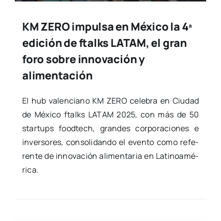
KM ZERO impulsa en México la 4ª
edición de ftalks LATAM, el gran
foro sobre innovación y
alimentación
El hub valen­ciano KM ZERO cele­bra en Ciu­dad
de Méxi­co ftalks LATAM 2025, con más de 50
star­tups food­tech, gran­des cor­po­ra­cio­nes e
inver­so­res, con­so­li­dan­do el even­to como refe­
ren­te de inno­va­ción ali­men­ta­ria en Lati­noa­mé­
ri­ca.