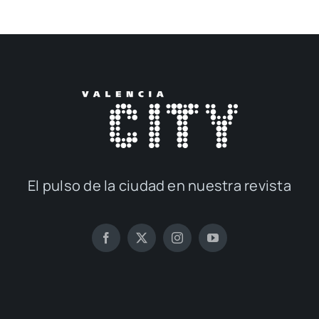
El pul­so de la ciu­dad en nues­tra revis­ta