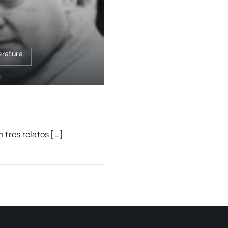
eratura
n tres rela­tos […]