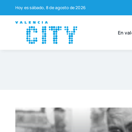
Saltar
Hoy es sába­do, 8 de agos­to de 2026
al
contenido
En val