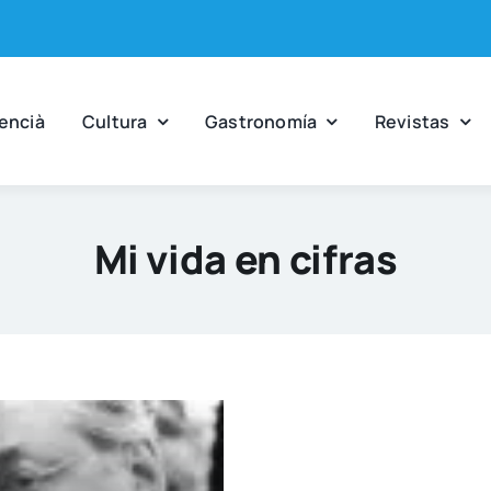
en­cià
Cul­tu­ra
Gas­tro­no­mía
Revis­tas
Mi vida en cifras