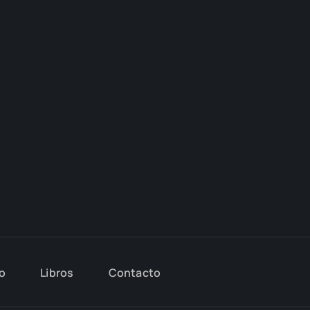
io
Libros
Con­tac­to