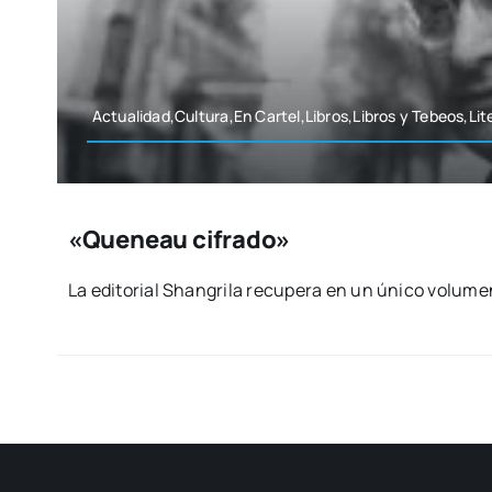
Actualidad,Cultura,En Cartel,Libros,Libros y Tebeos,Lit
«Queneau cifrado»
La edi­to­rial Shan­gri­la recu­pe­ra en un úni­co volu­me