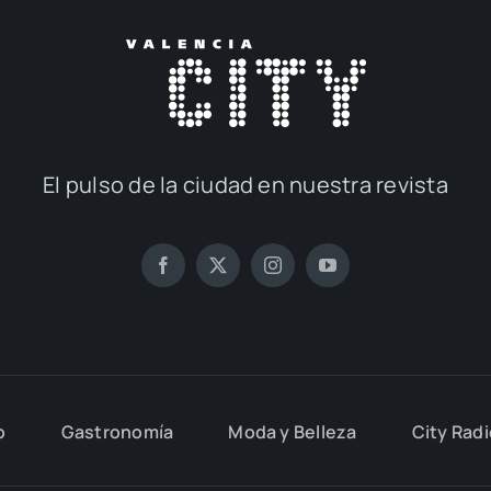
El pul­so de la ciu­dad en nues­tra revis­ta
o
Gas­tro­no­mía
Moda y Belle­za
City Rad