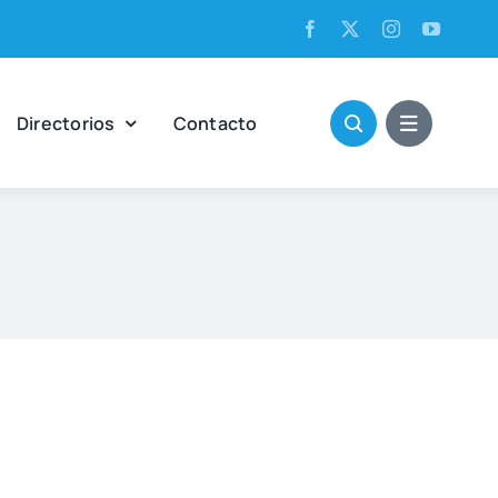
Direc­to­rios
Con­tac­to