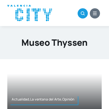
Saltar
al
contenido
Museo Thyssen
Actualidad,La ven­ta­na del Arte,Opinión