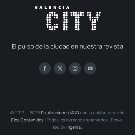
El pul­so de la ciu­dad en nues­tra revis­ta
© 2017 — 2026
Publi­ca­cio­nes M&D
con la cola­bo­ra­ción de
Elca Con­te­ni­dos
| Todos los dere­chos reser­va­dos | Powe­
red by
inge­nia.