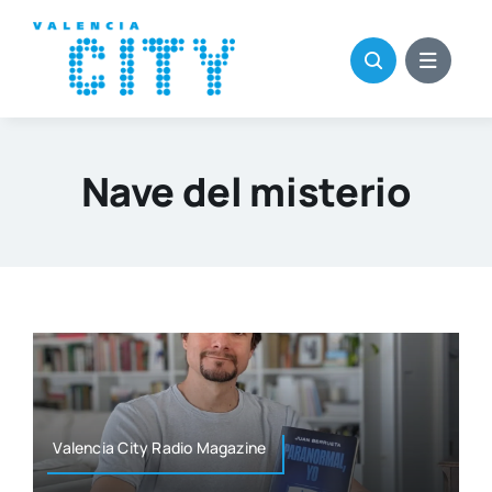
Saltar
al
contenido
Nave del misterio
Valen­cia City Radio Maga­zi­ne