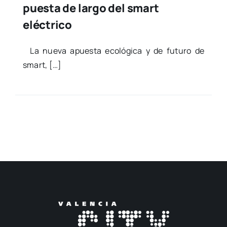
puesta de largo del smart
eléctrico
La nue­va apues­ta eco­ló­gi­ca y de futu­ro de
smart, […]