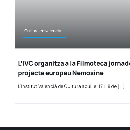
Cul­tu­ra en valen­cià
L’IVC organitza a la Filmoteca jornad
projecte europeu Nemosine
L’Ins­ti­tut Valen­cià de Cul­tu­ra acull el 17 i 18 de […]