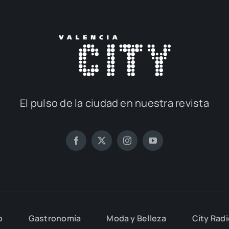
El pul­so de la ciu­dad en nues­tra revis­ta
o
Gas­tro­no­mía
Moda y Belle­za
City Rad