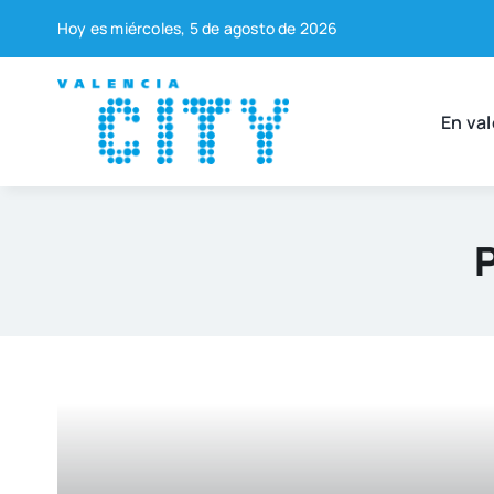
Saltar
Hoy es miér­co­les, 5 de agos­to de 2026
al
contenido
En val