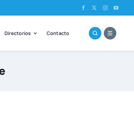
Direc­to­rios
Con­tac­to
e