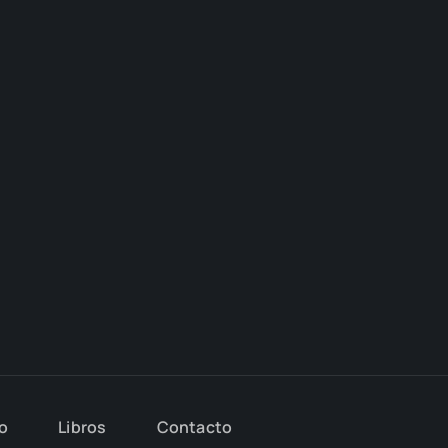
io
Libros
Con­tac­to