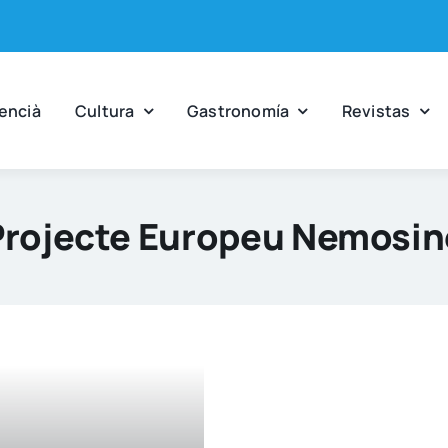
en­cià
Cul­tu­ra
Gas­tro­no­mía
Revis­tas
Projecte Europeu Nemosin