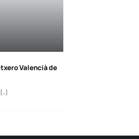
utxero Valencià de
 […]