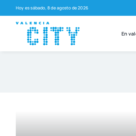
Saltar
Hoy es sába­do, 8 de agos­to de 2026
al
contenido
En val