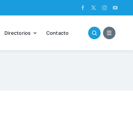
Direc­to­rios
Con­tac­to