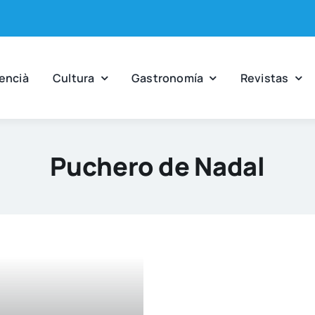
en­cià
Cul­tu­ra
Gas­tro­no­mía
Revis­tas
Puchero de Nadal