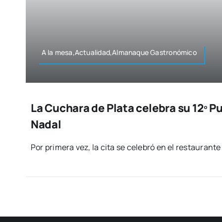
A la mesa,Actualidad,Almanaque Gas­tro­nó­mi­co
La Cuchara de Plata celebra su 12º P
Nadal
Por pri­me­ra vez, la cita se cele­bró en el res­tau­ran­te