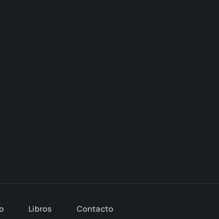
io
Libros
Con­tac­to