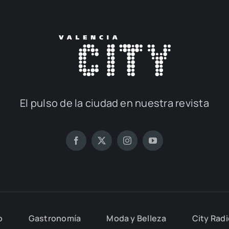
El pul­so de la ciu­dad en nues­tra revis­ta
o
Gas­tro­no­mía
Moda y Belle­za
City Rad