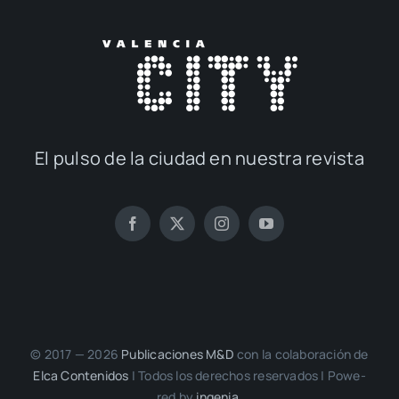
El pul­so de la ciu­dad en nues­tra revis­ta
© 2017 — 2026
Publi­ca­cio­nes M&D
con la cola­bo­ra­ción de
Elca Con­te­ni­dos
| Todos los dere­chos reser­va­dos | Powe­
red by
inge­nia.