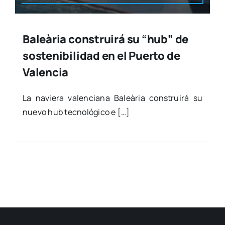
Baleària construirá su “hub” de
sostenibilidad en el Puerto de
Valencia
La navie­ra valen­cia­na Baleà­ria cons­trui­rá su
nue­vo hub tec­no­ló­gi­co e […]