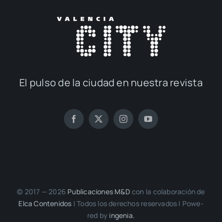
El pul­so de la ciu­dad en nues­tra revis­ta
© 2017 — 2026
Publi­ca­cio­nes M&D
con la cola­bo­ra­ción de
Elca Con­te­ni­dos
| Todos los dere­chos reser­va­dos | Powe­
red by
inge­nia.