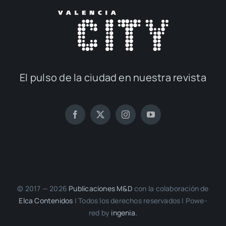
El pul­so de la ciu­dad en nues­tra revis­ta
© 2017 — 2026
Publi­ca­cio­nes M&D
con la cola­bo­ra­ción de
Elca Con­te­ni­dos
| Todos los dere­chos reser­va­dos | Powe­
red by
inge­nia.