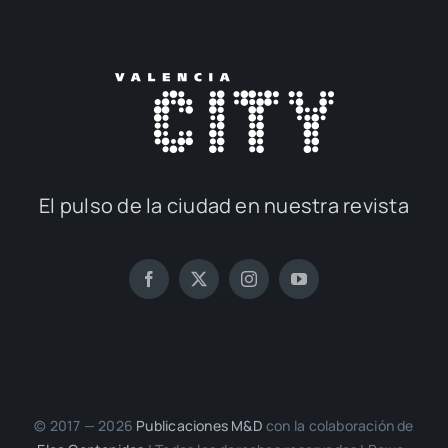
El pul­so de la ciu­dad en nues­tra revis­ta
© 2017 — 2026
Publi­ca­cio­nes M&D
con la cola­bo­ra­ción de