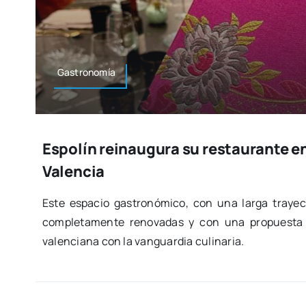
Gas­tro­no­mía
Espolín reinaugura su restaurante en
Valencia
Este espa­cio gas­tro­nó­mi­co, con una lar­ga tra­yec
com­ple­ta­men­te reno­va­das y con una pro­pues­ta 
valen­cia­na con la van­guar­dia culi­na­ria.