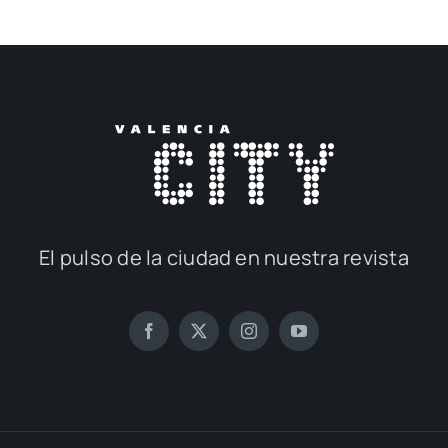
El pul­so de la ciu­dad en nues­tra revis­ta