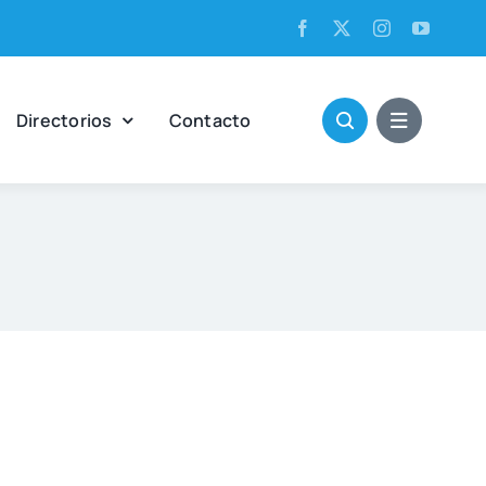
Direc­to­rios
Con­tac­to