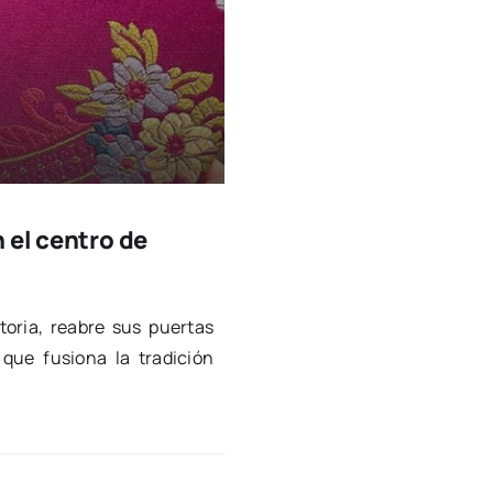
 el centro de
­to­ria, reabre sus puer­tas
que fusio­na la tra­di­ción