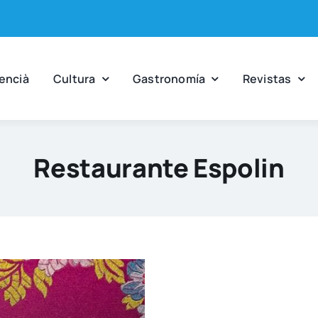
en­cià
Cul­tu­ra
Gas­tro­no­mía
Revis­tas
Restaurante Espolin