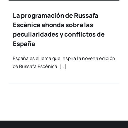
La programación de Russafa
Escènica ahonda sobre las
peculiaridades y conflictos de
España
Espa­ña es el lema que ins­pi­ra la nove­na edi­ción
de Rus­sa­fa Escè­ni­ca, […]