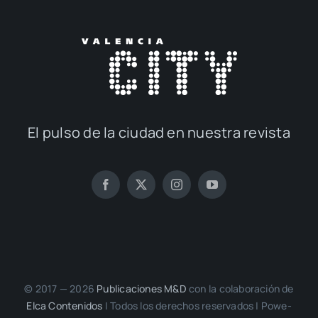
El pul­so de la ciu­dad en nues­tra revis­ta
© 2017 — 2026
Publi­ca­cio­nes M&D
con la cola­bo­ra­ción de
Elca Con­te­ni­dos
| Todos los dere­chos reser­va­dos | Powe­