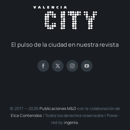
El pul­so de la ciu­dad en nues­tra revis­ta
© 2017 — 2026
Publi­ca­cio­nes M&D
con la cola­bo­ra­ción de
Elca Con­te­ni­dos
| Todos los dere­chos reser­va­dos | Powe­
red by
inge­nia.